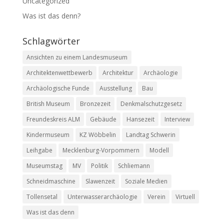
Uncategorized
Was ist das denn?
Schlagwörter
Ansichten zu einem Landesmuseum
Architektenwettbewerb
Architektur
Archäologie
Archäologische Funde
Ausstellung
Bau
British Museum
Bronzezeit
Denkmalschutzgesetz
Freundeskreis ALM
Gebäude
Hansezeit
Interview
Kindermuseum
KZ Wöbbelin
Landtag Schwerin
Leihgabe
Mecklenburg-Vorpommern
Modell
Museumstag
MV
Politik
Schliemann
Schneidmaschine
Slawenzeit
Soziale Medien
Tollensetal
Unterwasserarchäologie
Verein
Virtuell
Was ist das denn