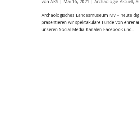
von
AKS
|
Mai 16, 2021
|
Archäologie-Aktuell
,
A
Archäologisches Landesmuseum MV – heute digi
präsentieren wir spektakuläre Funde von ehrena
unseren Social Media Kanälen Facebook und...