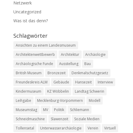
Netzwerk
Uncategorized
Was ist das denn?
Schlagwörter
Ansichten zu einem Landesmuseum
Architektenwettbewerb
Architektur
Archäologie
Archäologische Funde
Ausstellung
Bau
British Museum
Bronzezeit
Denkmalschutzgesetz
Freundeskreis ALM
Gebäude
Hansezeit
Interview
Kindermuseum
KZ Wöbbelin
Landtag Schwerin
Leihgabe
Mecklenburg-Vorpommern
Modell
Museumstag
MV
Politik
Schliemann
Schneidmaschine
Slawenzeit
Soziale Medien
Tollensetal
Unterwasserarchäologie
Verein
Virtuell