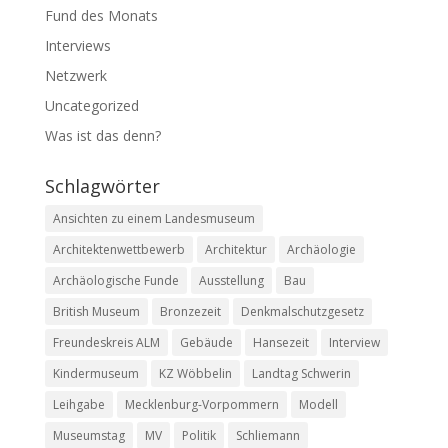
Fund des Monats
Interviews
Netzwerk
Uncategorized
Was ist das denn?
Schlagwörter
Ansichten zu einem Landesmuseum
Architektenwettbewerb
Architektur
Archäologie
Archäologische Funde
Ausstellung
Bau
British Museum
Bronzezeit
Denkmalschutzgesetz
Freundeskreis ALM
Gebäude
Hansezeit
Interview
Kindermuseum
KZ Wöbbelin
Landtag Schwerin
Leihgabe
Mecklenburg-Vorpommern
Modell
Museumstag
MV
Politik
Schliemann